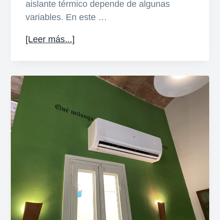
aislante térmico depende de algunas
variables. En este …
acerca
[Leer más...]
de
Cuál
es
el
mejor
aislante
térmico
para
casa