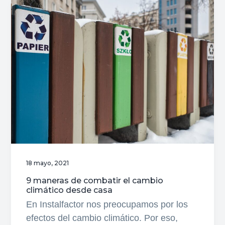
qué
es,
para
qué
sirve
y
todas
sus
ventajas
18 mayo, 2021
9 maneras de combatir el cambio
climático desde casa
En Instalfactor nos preocupamos por los
efectos del cambio climático. Por eso,