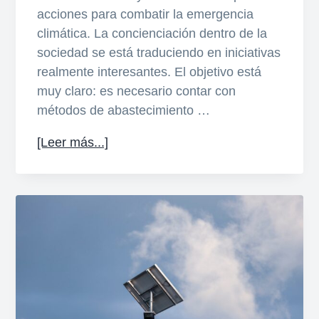
acciones para combatir la emergencia
climática. La concienciación dentro de la
sociedad se está traduciendo en iniciativas
realmente interesantes. El objetivo está
muy claro: es necesario contar con
métodos de abastecimiento …
acerca
[Leer más...]
de
Comunidades
energéticas:
qué
son
y
cómo
funcionan