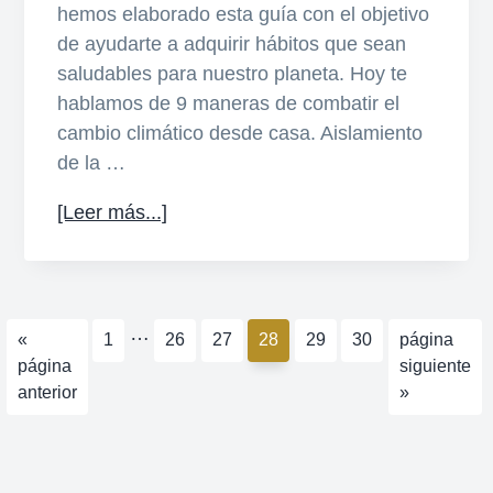
hemos elaborado esta guía con el objetivo
de ayudarte a adquirir hábitos que sean
saludables para nuestro planeta. Hoy te
hablamos de 9 maneras de combatir el
cambio climático desde casa. Aislamiento
de la …
acerca
[Leer más...]
de
9
maneras
de
Páginas
…
Ir
Página
Página
Página
Página
Página
Página
Ir
«
1
26
27
28
29
30
página
combatir
intermedias
a
a
página
siguiente
el
omitidas
la
la
anterior
»
cambio
climático
desde