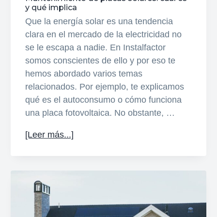
c
p
y qué implica
i
a
Que la energía solar es una tendencia
p
l
clara en el mercado de la electricidad no
a
se le escapa a nadie. En Instalfactor
l
somos conscientes de ello y por eso te
hemos abordado varios temas
relacionados. Por ejemplo, te explicamos
qué es el autoconsumo o cómo funciona
una placa fotovoltaica. No obstante, …
acerca
[Leer más...]
de
Mantenimiento
de
placas
solares:
cuál