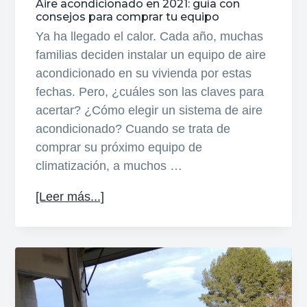
Aire acondicionado en 2021: guía con
consejos para comprar tu equipo
Ya ha llegado el calor. Cada año, muchas
familias deciden instalar un equipo de aire
acondicionado en su vivienda por estas
fechas. Pero, ¿cuáles son las claves para
acertar? ¿Cómo elegir un sistema de aire
acondicionado? Cuando se trata de
comprar su próximo equipo de
climatización, a muchos …
acerca
[Leer más...]
de
Aire
acondicionado
en
2021:
guía