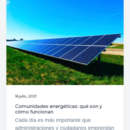
aire
acondicionado:
los
mejores
consejos
16 julio, 2021
Comunidades energéticas: qué son y
cómo funcionan
Cada día es más importante que
administraciones y ciudadanos emprendan