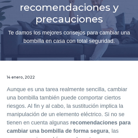
a
a
a
en
recomendaciones y
Barcelona
l
l
l
precauciones
a
c
p
n
o
i
Te damos los mejores consejos para cambiar una
a
n
e
bombilla en casa con total seguridad.
v
t
d
e
e
e
g
n
p
a
i
á
c
d
g
14 enero, 2022
i
o
i
Aunque es una tarea realmente sencilla, cambiar
ó
p
n
una bombilla también puede comportar ciertos
n
r
a
riesgos. Al fin y al cabo, la sustitución implica la
p
i
manipulación de un elemento eléctrico. Si no se
r
n
tienen en cuenta algunas
recomendaciones para
i
c
cambiar una bombilla de forma segura
, las
n
i