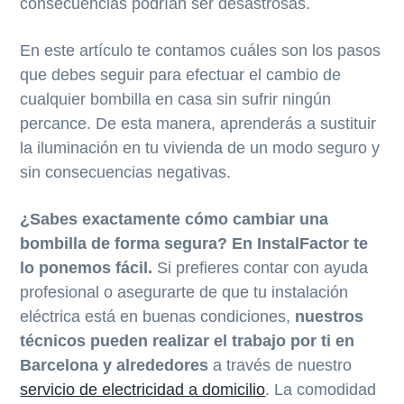
consecuencias podrían ser desastrosas.
c
p
i
a
En este artículo te contamos cuáles son los pasos
p
l
que debes seguir para efectuar el cambio de
a
cualquier bombilla en casa sin sufrir ningún
l
percance. De esta manera, aprenderás a sustituir
la iluminación en tu vivienda de un modo seguro y
sin consecuencias negativas.
¿Sabes exactamente cómo cambiar una
bombilla de forma segura? En InstalFactor te
lo ponemos fácil.
Si prefieres contar con ayuda
profesional o asegurarte de que tu instalación
eléctrica está en buenas condiciones,
nuestros
técnicos pueden realizar el trabajo por ti en
Barcelona y alrededores
a través de nuestro
servicio de electricidad a domicilio
. La comodidad