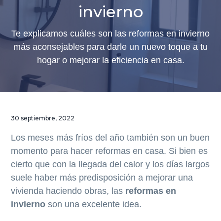
a
a
a
en
invierno
Barcelona
l
l
l
a
c
p
Te explicamos cuáles son las reformas en invierno
n
o
i
más aconsejables para darle un nuevo toque a tu
a
n
e
hogar o mejorar la eficiencia en casa.
v
t
d
e
e
e
g
n
p
a
i
á
30 septiembre, 2022
c
d
g
i
o
i
Los meses más fríos del año también son un buen
ó
p
n
momento para hacer reformas en casa. Si bien es
n
r
a
cierto que con la llegada del calor y los días largos
p
i
suele haber más predisposición a mejorar una
r
n
vivienda haciendo obras, las
reformas en
i
c
invierno
son una excelente idea.
n
i