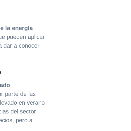
e la energía
ue pueden aplicar
 dar a conocer
o
jado
r parte de las
elevado en verano
cias del sector
ecios, pero a