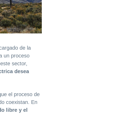
ncargado de la
 a un proceso
 este sector,
ctrica desea
que el proceso de
do coexistan. En
o libre y el