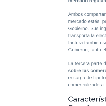
mercado regula
Ambos comparten d
mercado estés, p
Gobierno. Sus ing
transporta la elec
factura también 
Gobierno, tanto el
La tercera parte d
sobre las comerc
encarga de fijar l
comercializadora.
Caracterís