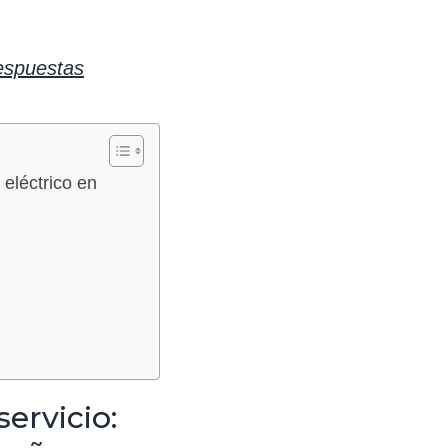
espuestas
eléctrico en
ervicio: