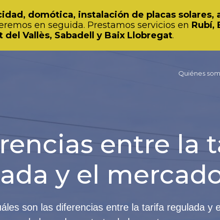
cidad, domótica, instalación de placas solares,
eremos en seguida. Prestamos servicios en
Rubí, 
 del Vallès, Sabadell y Baix Llobregat
.
Quiénes so
rencias entre la t
ada y el mercado
les son las diferencias entre la tarifa regulada y 