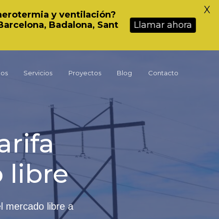
X
 aerotermia y ventilación?
Barcelona, Badalona, Sant
Llamar ahora
mos
Servicios
Proyectos
Blog
Contacto
arifa
 libre
el mercado libre a