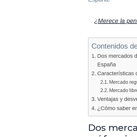
a
l
¿Merece la pena
Contenidos del
Dos mercados dis
España
Características
Mercado reg
Mercado libr
Ventajas y desv
¿Cómo saber en
Dos mercad