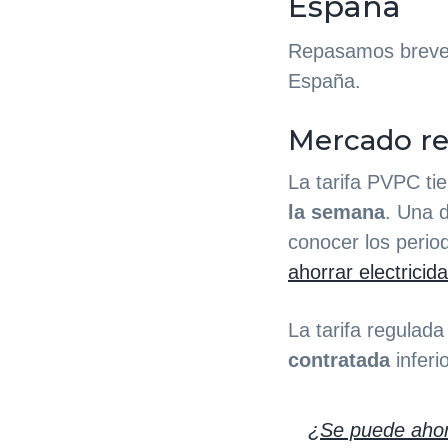
España
Repasamos breveme
España.
Mercado r
La tarifa PVPC ti
la semana
. Una 
conocer los perio
ahorrar electricid
La tarifa regulad
contratada
inferi
¿Se puede ahorr