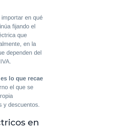
 importar en qué
núa fijando el
éctrica que
nalmente, en la
ue dependen del
 IVA.
,
es lo que recae
rno el que se
propia
s y descuentos.
tricos en