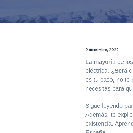
v
t
d
e
e
e
g
n
p
a
i
á
c
d
g
i
o
i
2 diciembre, 2022
ó
p
n
La mayoría de los
n
r
a
eléctrica.
¿Será q
p
i
es tu caso, no te
r
n
necesitas para qu
i
c
n
i
Sigue leyendo pa
c
p
Además, te explic
i
a
existencia. Aprén
p
l
España.