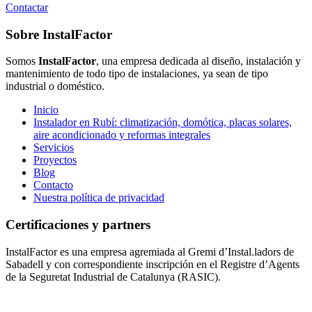
Contactar
Footer
Sobre InstalFactor
Somos
InstalFactor
, una empresa dedicada al diseño, instalación y
mantenimiento de todo tipo de instalaciones, ya sean de tipo
industrial o doméstico.
Inicio
Instalador en Rubí: climatización, domótica, placas solares,
aire acondicionado y reformas integrales
Servicios
Proyectos
Blog
Contacto
Nuestra política de privacidad
Certificaciones y partners
InstalFactor es una empresa agremiada al Gremi d’Instal.ladors de
Sabadell y con correspondiente inscripción en el Registre d’Agents
de la Seguretat Industrial de Catalunya (RASIC).