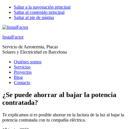
¿Buscas servicios de
Saltar a la navegación principal
Saltar al contenido principal
fontanería,
Saltar al pie de página
electricidad, domótica,
instalación de placas
solares, aerotermia y
ventilación?
Llámanos
InstalFactor
ahora al
935 12 24 97
y
Llamar ahora
Servicio de Aerotermia, Placas
te atenderemos en
Solares y Electricidad en Barcelona
seguida. Prestamos
servicios en
Rubí,
Quiénes somos
Barcelona, Badalona,
Servicios
Proyectos
Sant Cugat del Vallès,
Blog
Sabadell y Baix
Contacto
Llobregat
.
¿Se puede ahorrar al bajar la potencia
contratada?
Te explicamos si es posible ahorrar en la factura de la luz al bajar la
potencia contratada con tu compañía eléctrica.