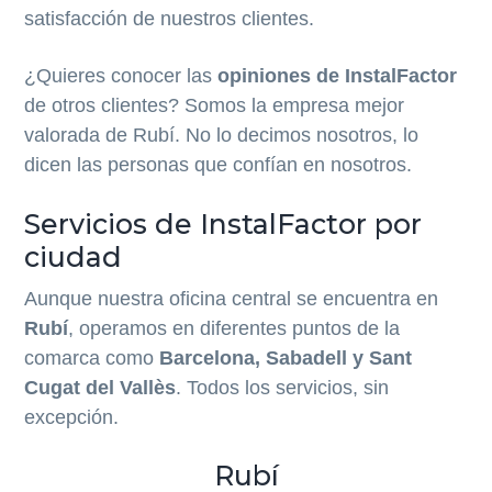
c
p
satisfacción de nuestros clientes.
i
a
p
l
¿Quieres conocer las
opiniones de InstalFactor
a
de otros clientes? Somos la empresa mejor
l
valorada de Rubí. No lo decimos nosotros, lo
dicen las personas que confían en nosotros.
Servicios de InstalFactor por
ciudad
Aunque nuestra oficina central se encuentra en
Rubí
, operamos en diferentes puntos de la
comarca como
Barcelona, Sabadell y Sant
Cugat del Vallès
. Todos los servicios, sin
excepción.
Rubí