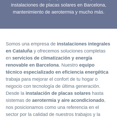
a
a
a
en
Barcelona
instalaciones de placas solares en Barcelona,
l
l
l
mantenimiento de aerotermia y mucho más.
a
c
p
n
o
i
a
n
e
v
t
d
e
e
e
Somos una empresa de
instalaciones integrales
g
n
p
en Cataluña
y ofrecemos soluciones completas
a
i
á
en
servicios de climatización y energía
c
d
g
renovable en Barcelona
. Nuestro
equipo
i
o
i
técnico especializado en eficiencia energética
ó
p
n
trabaja para mejorar el confort de tu hogar o
n
r
a
negocio con tecnología de última generación.
p
i
Desde la
instalación de placas solares
hasta
r
n
sistemas de
aerotermia y aire acondicionado
,
i
c
nos posicionamos como una referencia en el
n
i
sector por la calidad de nuestros trabajos y la