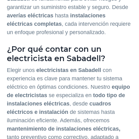
c
p
garantizar un suministro estable y seguro. Desde
i
a
averías eléctricas
hasta
instalaciones
p
l
eléctricas completas
, cada intervención requiere
a
un enfoque profesional y personalizado.
l
¿Por qué contar con un
electricista en Sabadell?
Elegir unos
electricistas en Sabadell
con
experiencia es clave para mantener tu sistema
eléctrico en óptimas condiciones. Nuestro
equipo
de electricistas
se especializa en
todo tipo de
instalaciones eléctricas
, desde
cuadros
eléctricos e instalación
de sistemas hasta
iluminación eficiente. Además, ofrecemos
mantenimiento de instalaciones eléctricas,
tanto preventivo como correctivo, adaptado a