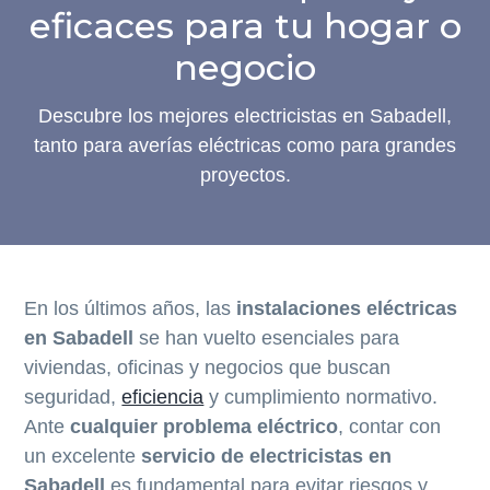
a
a
a
en
eficaces para tu hogar o
Barcelona
l
l
l
negocio
a
c
p
n
o
i
Descubre los mejores electricistas en Sabadell,
a
n
e
tanto para averías eléctricas como para grandes
v
t
d
proyectos.
e
e
e
g
n
p
a
i
á
c
d
g
i
o
i
En los últimos años, las
instalaciones eléctricas
ó
p
n
en Sabadell
se han vuelto esenciales para
n
r
a
viviendas, oficinas y negocios que buscan
p
i
seguridad,
eficiencia
y cumplimiento normativo.
r
n
Ante
cualquier problema eléctrico
, contar con
i
c
un excelente
servicio de electricistas en
n
i
Sabadell
es fundamental para evitar riesgos y