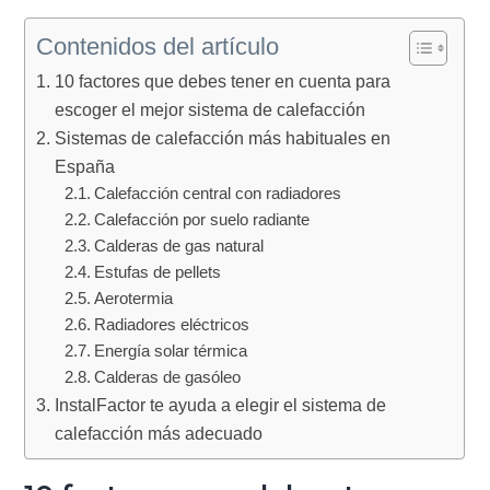
c
p
Contenidos del artículo
i
a
p
l
10 factores que debes tener en cuenta para
a
escoger el mejor sistema de calefacción
l
Sistemas de calefacción más habituales en
España
Calefacción central con radiadores
Calefacción por suelo radiante
Calderas de gas natural
Estufas de pellets
Aerotermia
Radiadores eléctricos
Energía solar térmica
Calderas de gasóleo
InstalFactor te ayuda a elegir el sistema de
calefacción más adecuado