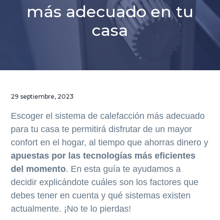
a
a
a
en
más adecuado en tu
Barcelona
l
l
l
casa
a
c
p
n
o
i
a
n
e
v
t
d
e
e
e
g
n
p
29 septiembre, 2023
a
i
á
Escoger el sistema de calefacción más adecuado
c
d
g
para tu casa te permitirá disfrutar de un mayor
i
o
i
confort en el hogar, al tiempo que ahorras dinero y
ó
p
n
apuestas por las tecnologías más eficientes
n
r
a
del momento
. En esta guía te ayudamos a
p
i
decidir explicándote cuáles son los factores que
r
n
debes tener en cuenta y qué sistemas existen
i
c
actualmente. ¡No te lo pierdas!
n
i