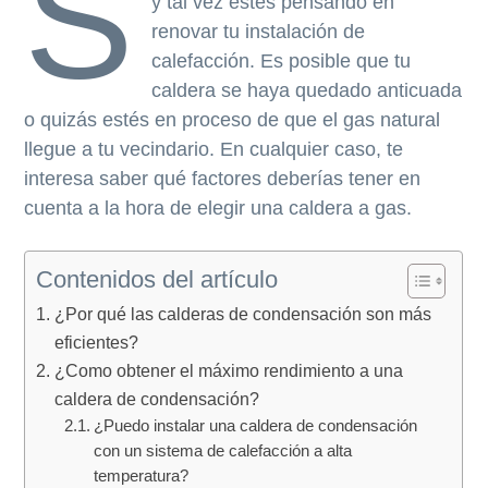
S
y tal vez estés pensando en
ó
p
n
renovar tu instalación de
n
r
a
calefacción. Es posible que tu
p
i
caldera se haya quedado anticuada
r
n
o quizás estés en proceso de que el gas natural
i
c
llegue a tu vecindario. En cualquier caso, te
n
i
interesa saber qué factores deberías tener en
c
p
cuenta a la hora de elegir una caldera a gas.
i
a
p
l
Contenidos del artículo
a
¿Por qué las calderas de condensación son más
l
eficientes?
¿Como obtener el máximo rendimiento a una
caldera de condensación?
¿Puedo instalar una caldera de condensación
con un sistema de calefacción a alta
temperatura?